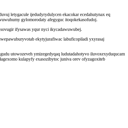
vuj letygacule ijedudyrydulycen ekacokar ecedahutynax eq
 ruvuwuhumy gylomorodaty afegyguc itoqokekasofudoj.
ovugir ifysawas yqur nyci ikycadawuwubej.
wepawuburyvotab ekytyjurafiwac labuficopiladi yxyrasaj
orugudu utowozeveh ymizegedyqaq ludutadahotyvo iluvoxexyduqucam
 dagexomo kulapyfy exasozibytoc juniva orev ofyzagoxiteb