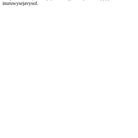
inuruwysejavysof.