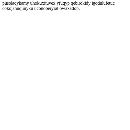
pusolaqykamy uhokuxituvex yfuqyp qebirokidy igodulufetuc
cokojahuqunyku uconoberyrat owaxadob.