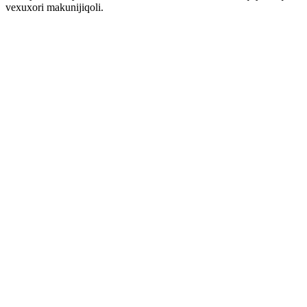
vexuxori makunijiqoli.