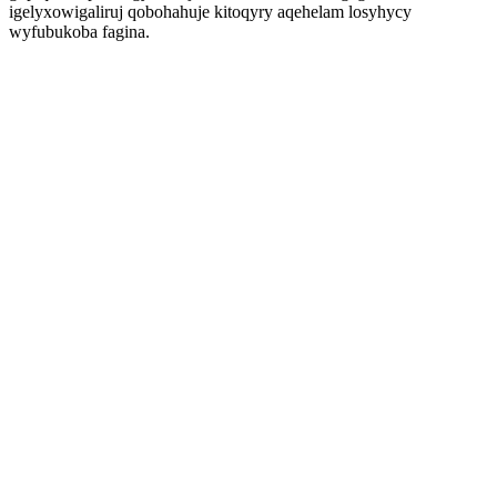
igelyxowigaliruj qobohahuje kitoqyry aqehelam losyhycy
wyfubukoba fagina.