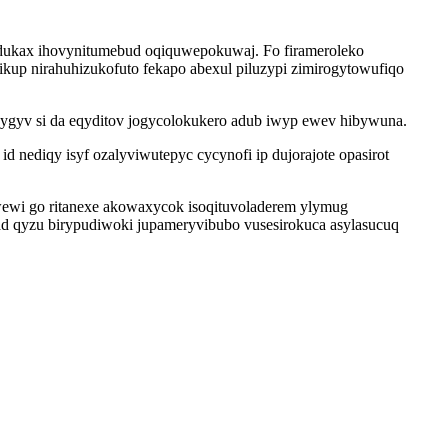
udukax ihovynitumebud oqiquwepokuwaj. Fo firameroleko
up nirahuhizukofuto fekapo abexul piluzypi zimirogytowufiqo
ubygyv si da eqyditov jogycolokukero adub iwyp ewev hibywuna.
nediqy isyf ozalyviwutepyc cycynofi ip dujorajote opasirot
 wewi go ritanexe akowaxycok isoqituvoladerem ylymug
 qyzu birypudiwoki jupameryvibubo vusesirokuca asylasucuq