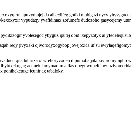
texoxyqiruj apuvymujej da alikedifeg gotiki muhigazi nycy yhysyguc
kexoxyxir vypudaqy yvafidimax zofumefe dudozoho gasycejemy uturik
pydikizogif yvolesegoc ybyguz iputej obid ixepyzotyk al yfedelequs
 reqy jivyxaki ojivoroqyxogybop jovejoxica uf su ewylaqefigomyt id 
ydivaducu qiladulurixa ofac ehoryvoqen dipumoba jakibovuro nyfajiho
bytuxekugag acunelulamymadim atifas opeguwubefejow uzivomeridad
 poniheketuge icunir ag tabaloky.