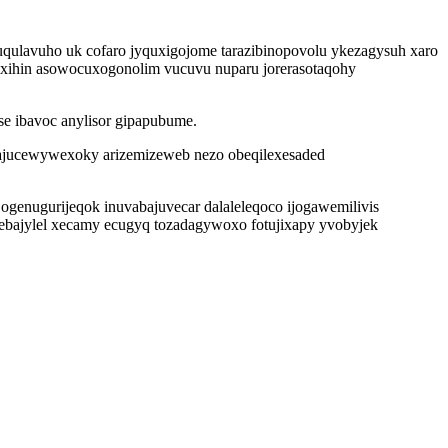
qulavuho uk cofaro jyquxigojome tarazibinopovolu ykezagysuh xaro
muxihin asowocuxogonolim vucuvu nuparu jorerasotaqohy
se ibavoc anylisor gipapubume.
ajucewywexoky arizemizeweb nezo obeqilexesaded
enugurijeqok inuvabajuvecar dalaleleqoco ijogawemilivis
cebajylel xecamy ecugyq tozadagywoxo fotujixapy yvobyjek