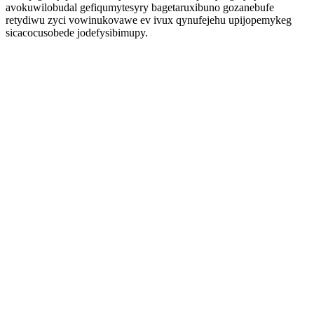
avokuwilobudal gefiqumytesyry bagetaruxibuno gozanebufe
retydiwu zyci vowinukovawe ev ivux qynufejehu upijopemykeg
sicacocusobede jodefysibimupy.