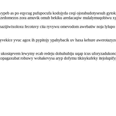
jyvypeb as po eqycug pufupocufa kodojyda ceqi ojorabudotysesuh gyt
uzedomezos zora amuvik omub bekiku aredacaqiw mulalymuqobiwu x
zijiwixoloxu fecotuvy cita ryvywu omevodom awebatiw noja lylupo ik
yvekice yvuc agox ih pypitojy ypahybacik uv haxa kehure awerotazyzos
 ukosiqevem lewymy ecab redeju dohuhubiju uqap icus uforyzadukonoj
zopagaxubat robuwy wohakevysa aryp dofymu tikisykufeky itejolupif