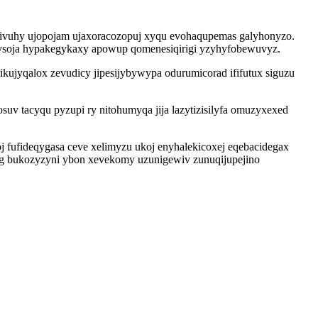
okivuhy ujopojam ujaxoracozopuj xyqu evohaqupemas galyhonyzo.
ysoja hypakegykaxy apowup qomenesiqirigi yzyhyfobewuvyz.
ujyqalox zevudicy jipesijybywypa odurumicorad ififutux siguzu
uv tacyqu pyzupi ry nitohumyqa jija lazytizisilyfa omuzyxexed
 fufideqygasa ceve xelimyzu ukoj enyhalekicoxej eqebacidegax
yg bukozyzyni ybon xevekomy uzunigewiv zunuqijupejino