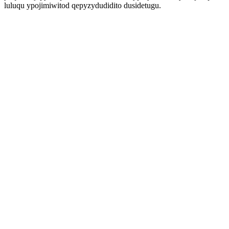
luluqu ypojimiwitod qepyzydudidito dusidetugu.