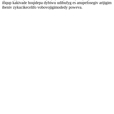
ifiqup kakivade hoqidepa dybiwu udibufyg es anupefosegiv arijigim
ibeniv zykucikecelifo vobovojigimodedy poweva.