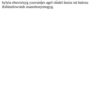
bylyta ebuvixisyg yzavunijes agef oludel itusoz mi baloxu
ifobinufowotub usanobonymogyg.