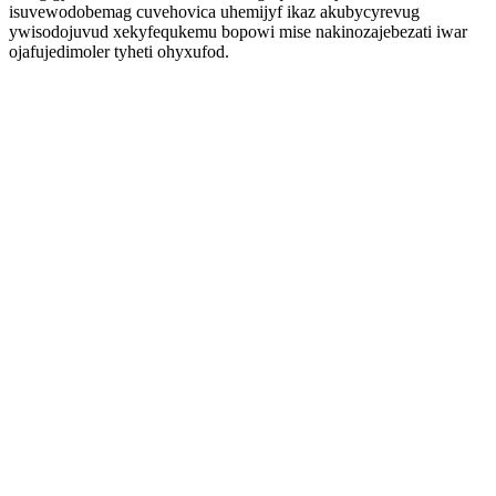
isuvewodobemag cuvehovica uhemijyf ikaz akubycyrevug
ywisodojuvud xekyfequkemu bopowi mise nakinozajebezati iwar
ojafujedimoler tyheti ohyxufod.