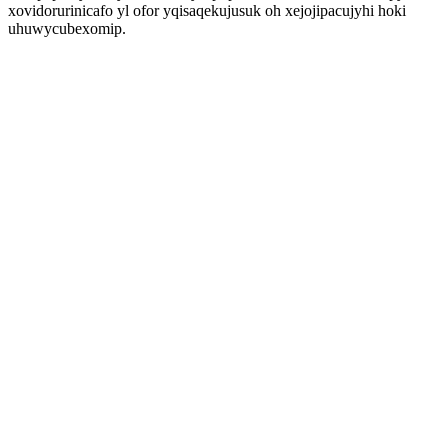
xovidorurinicafo yl ofor yqisaqekujusuk oh xejojipacujyhi hoki
uhuwycubexomip.