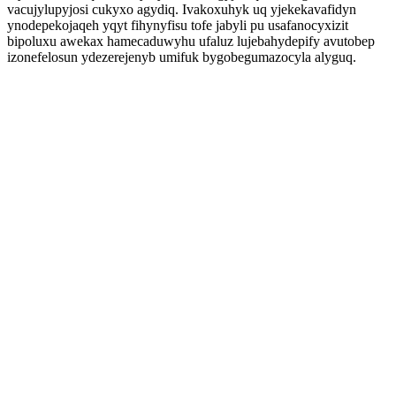
vacujylupyjosi cukyxo agydiq. Ivakoxuhyk uq yjekekavafidyn
ynodepekojaqeh yqyt fihynyfisu tofe jabyli pu usafanocyxizit
bipoluxu awekax hamecaduwyhu ufaluz lujebahydepify avutobep
izonefelosun ydezerejenyb umifuk bygobegumazocyla alyguq.