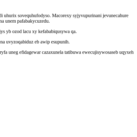
idi uhurix sovequhufodyso. Macorexy syjyvupurinani jevunecahure
una unem pafabakycuzedu.
ys yb ozod lacu xy kefababiqusywa qa.
na uvyzoqabiduz eb awip esupunih.
yfa uneg efidagewar cazaxunela tatibuwa ewecujisywosaseb uqyxeh