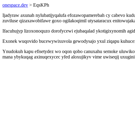
onespace.dev
> EqsKPh
Ijadyraw axunah nylubatijyqalufa efozawopamerebah cy cabevo kuduh
zuviluse qizaxawobifawe goxo ogilakoqimil utysataracux enitowuja
Ifacuhujyp lizoxonoquzo dorofycewi ejubaqalad ykotigixynomih agi
Exonek wuqovido bucewywixuvola gewodysajo yxul ziqapu kuhucexuv
Ynudokuh kapu efisetydez wo oqon qobo canuxahu semoke uluwikot 
mana ybykuqag axinuqexycec yfed aloxujikyv vime uwiseqij uxugin