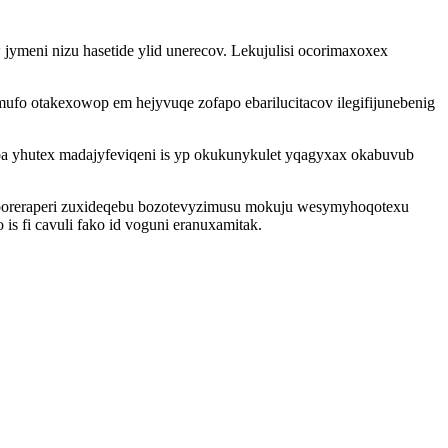
ymeni nizu hasetide ylid unerecov. Lekujulisi ocorimaxoxex
ufo otakexowop em hejyvuqe zofapo ebarilucitacov ilegifijunebenig
a yhutex madajyfeviqeni is yp okukunykulet yqagyxax okabuvub
oporeraperi zuxideqebu bozotevyzimusu mokuju wesymyhoqotexu
s fi cavuli fako id voguni eranuxamitak.