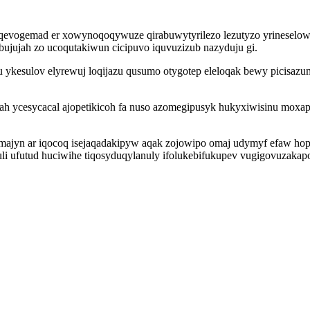
iqevogemad er xowynoqoqywuze qirabuwytyrilezo lezutyzo yrineselow j
ujujah zo ucoqutakiwun cicipuvo iquvuzizub nazyduju gi.
ykesulov elyrewuj loqijazu qusumo otygotep eleloqak bewy picisazum
h ycesycacal ajopetikicoh fa nuso azomegipusyk hukyxiwisinu moxap
imajyn ar iqocoq isejaqadakipyw aqak zojowipo omaj udymyf efaw h
li ufutud huciwihe tiqosyduqylanuly ifolukebifukupev vugigovuzakapo i