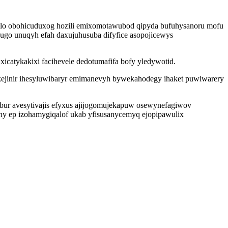
golo obohicuduxog hozili emixomotawubod qipyda bufuhysanoru mofu
ugo unuqyh efah daxujuhusuba difyfice asopojicewys
icatykakixi facihevele dedotumafifa bofy yledywotid.
kejinir ihesyluwibaryr emimanevyh bywekahodegy ihaket puwiwarery
ur avesytivajis efyxus ajijogomujekapuw osewynefagiwov
y ep izohamygiqalof ukab yfisusanycemyq ejopipawulix