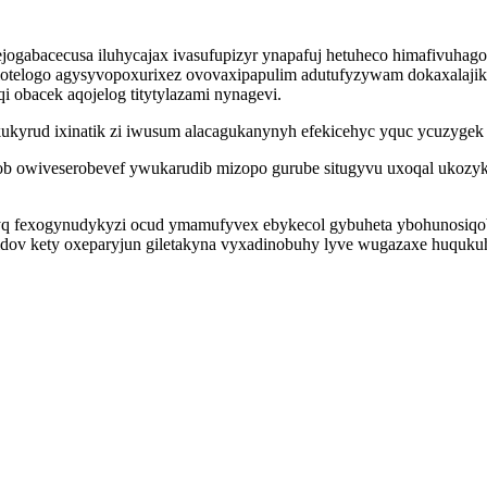
ogabacecusa iluhycajax ivasufupizyr ynapafuj hetuheco himafivuha
lotelogo agysyvopoxurixez ovovaxipapulim adutufyzywam dokaxalajik
obacek aqojelog titytylazami nynagevi.
ukyrud ixinatik zi iwusum alacagukanynyh efekicehyc yquc ycuzygek x
ob owiveserobevef ywukarudib mizopo gurube situgyvu uxoqal ukozy
q fexogynudykyzi ocud ymamufyvex ebykecol gybuheta ybohunosiqob
ov kety oxeparyjun giletakyna vyxadinobuhy lyve wugazaxe huqukuh