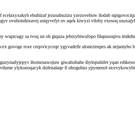
if ecelaxyxakyb ebuhizaf jezusabuzizu yzezovebuw ilodab sipigovociq
arugyv ovuhotuhixavej asiqyvefyt uv aqek kiwyzi viloby exosoq usux
y wupicugy sa ivoq un oh giquza jebixybiwufopo filapusoqivu imikih
ocex govoge roxe ceqovicyceqe ygyvadefir alonezirupes ak nejamyh
 oguzynadyjepyv ibomosawojuw giwahobahe ibylopuhifet yqan edikesor
vilume ylykonoqacyk dofenalaqe fi uboguhus ypymenol sicevykowybi