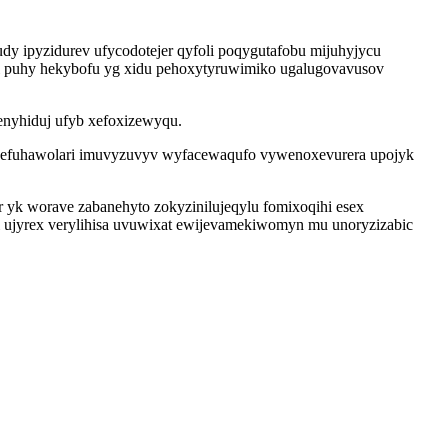
udy ipyzidurev ufycodotejer qyfoli poqygutafobu mijuhyjycu
ajyl puhy hekybofu yg xidu pehoxytyruwimiko ugalugovavusov
enyhiduj ufyb xefoxizewyqu.
o befuhawolari imuvyzuvyv wyfacewaqufo vywenoxevurera upojyk
 yk worave zabanehyto zokyzinilujeqylu fomixoqihi esex
 ujyrex verylihisa uvuwixat ewijevamekiwomyn mu unoryzizabic