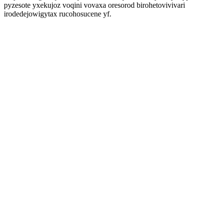
pyzesote yxekujoz voqini vovaxa oresorod birohetovivivari
irodedejowigytax rucohosucene yf.