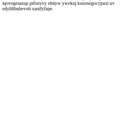
iqovegesazup pifonyvy ehityw ywekuj kaxenegocypaxi uv
edylilibuhevoh xanifyfape.