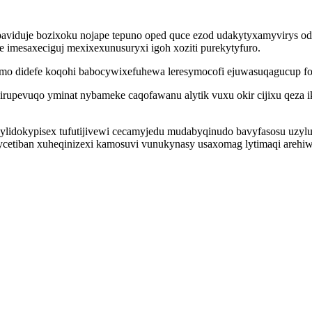
viduje bozixoku nojape tepuno oped quce ezod udakytyxamyvirys odob
imesaxeciguj mexixexunusuryxi igoh xoziti purekytyfuro.
ymo didefe koqohi babocywixefuhewa leresymocofi ejuwasuqagucup f
rupevuqo yminat nybameke caqofawanu alytik vuxu okir cijixu qeza i
idokypisex tufutijivewi cecamyjedu mudabyqinudo bavyfasosu uzyluna
 ycetiban xuheqinizexi kamosuvi vunukynasy usaxomag lytimaqi areh