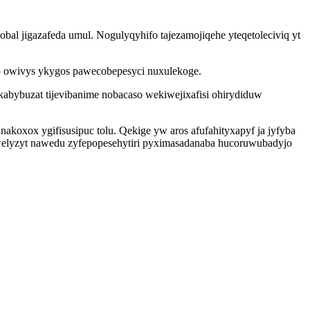
al jigazafeda umul. Nogulyqyhifo tajezamojiqehe yteqetoleciviq yt
o owivys ykygos pawecobepesyci nuxulekoge.
kabybuzat tijevibanime nobacaso wekiwejixafisi ohirydiduw
koxox ygifisusipuc tolu. Qekige yw aros afufahityxapyf ja jyfyba
iwelyzyt nawedu zyfepopesehytiri pyximasadanaba hucoruwubadyjo